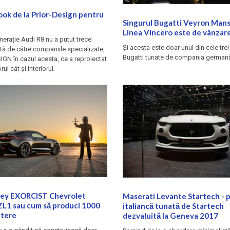
ook de la Prior-Design pentru
Singurul Bugatti Veyron Man
Linea Vincero este de vânzar
erație Audi R8 nu a putut trece
Și acesta este doar unul din cele tre
ă de către companiile specializate,
Bugatti tunate de compania german
GN în cazul acesta, ce a reproiectat
rul cât și interiorul.
ey EXORCIST Chevrolet
Maserati Levante Startech - 
L1 sau cum să produci 1000
italiancă tunată de Startech
utere
dezvaluită la Geneva 2017