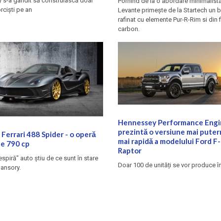
s-a gândit să construiască doar
Pornind de la o abordare minimalist
rciști pe an
Levante primește de la Startech un 
rafinat cu elemente Pur-R-Rim si din 
carbon.
Hennessey Performance Engi
prezintă o versiune mai putern
Ferrari 488 Spider - o operă
mai rapidă a modelului Ford F
de 790 cp
Raptor
espiră" auto ştiu de ce sunt în stare
Doar 100 de unități se vor produce î
Mansory.