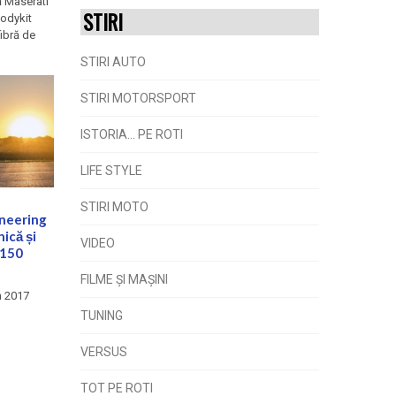
ă Maserati
STIRI
bodykit
fibră de
STIRI AUTO
STIRI MOTORSPORT
ISTORIA... PE ROTI
LIFE STYLE
STIRI MOTO
neering
ică și
VIDEO
-150
FILME ŞI MAŞINI
n 2017
TUNING
VERSUS
TOT PE ROTI