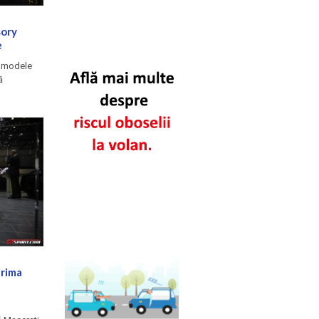
sory
e
i modele
ă
prima