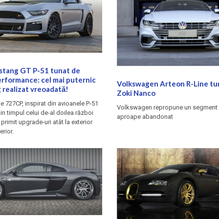
stang GT P-51 tunat de
rformance: cel mai puternic
Volkswagen Arteon R-Line tu
realizat vreoadată!
Zoki Nanco
e 727CP, inspirat din avioanele P-51
Volkswagen repropune un segment 
n timpul celui de-al doilea război
aproape abandonat
primit upgrade-uri atât la exterior
erior.