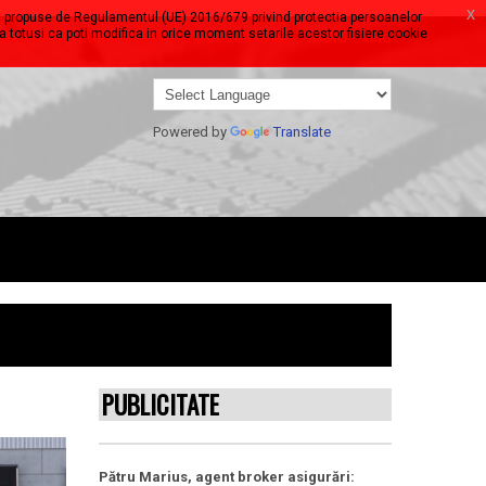
x
ari propuse de Regulamentul (UE) 2016/679 privind protectia persoanelor
ta totusi ca poti modifica in orice moment setarile acestor fisiere cookie
i despre tot ce se deplaseaza pe roti: auto - moto - velo
Powered by
Translate
PUBLICITATE
Pătru Marius, agent broker asigurări: