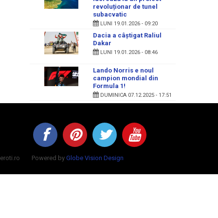
revoluționar de tunel
subacvatic
LUNI 19.01.2026 - 09:20
Dacia a câștigat Raliul
Dakar
LUNI 19.01.2026 - 08:46
Lando Norris e noul
campion mondial din
Formula 1!
DUMINICA 07.12.2025 - 17:51
aperoti.ro Powered by
Globe Vision Design