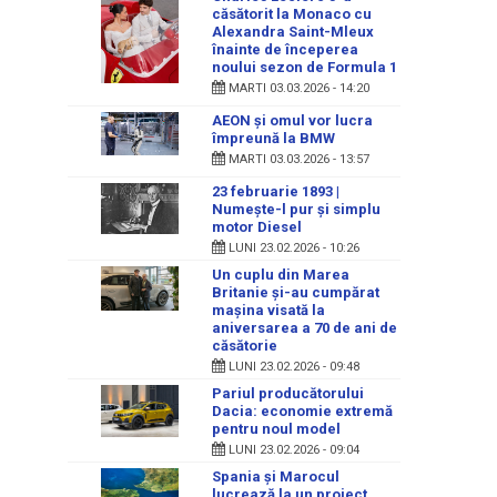
căsătorit la Monaco cu
Alexandra Saint-Mleux
înainte de începerea
noului sezon de Formula 1
MARTI 03.03.2026 - 14:20
AEON și omul vor lucra
împreună la BMW
MARTI 03.03.2026 - 13:57
23 februarie 1893 |
Numeşte-l pur şi simplu
motor Diesel
LUNI 23.02.2026 - 10:26
Un cuplu din Marea
Britanie și-au cumpărat
mașina visată la
aniversarea a 70 de ani de
căsătorie
LUNI 23.02.2026 - 09:48
Pariul producătorului
Dacia: economie extremă
pentru noul model
LUNI 23.02.2026 - 09:04
Spania și Marocul
lucrează la un proiect