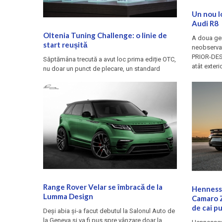
Un nou l
Audi R8
Oltenia Tuning Challenge: o linie de
A doua gen
start reușită
neobservat
PRIOR-DESI
Săptămâna trecută a avut loc prima ediție OTC,
atât exterio
nu doar un punct de plecare, un standard
Range Rover Velar se îmbracă de la
Henness
Lumma Design
Camaro Z
de cai p
Deși abia și-a facut debutul la Salonul Auto de
la Geneva și va fi pus spre vânzare doar la