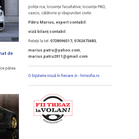
polițe rca, locuințe facultative, locuințe PAD,
casco, călătorie și răspunderi civile.
Pătru Marius, expert contabil:
viză bilanț contabil.
Relații la tel.
0728096517, 0742473483
,
marius.patru@yahoo.com
,
nat de
marius.patru2011@gmail.com
ce părea
O bijuterie nouă în fiecare zi - hmsofia.ro