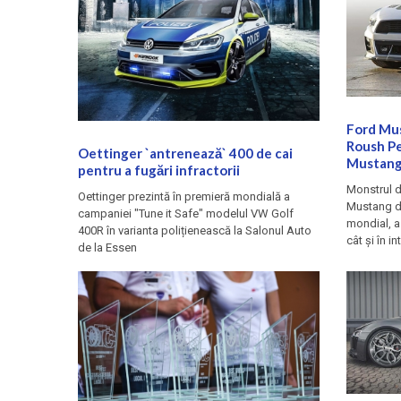
Ford Mu
Roush Pe
Oettinger `antrenează` 400 de cai
Mustang 
pentru a fugări infractorii
Monstrul d
Oettinger prezintă în premieră mondială a
Mustang di
campaniei "Tune it Safe" modelul VW Golf
mondial, a 
400R în varianta polițienească la Salonul Auto
cât și în int
de la Essen