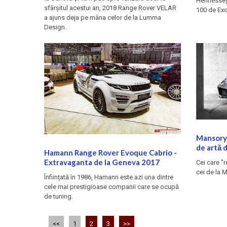
Hennessey 
sfârșitul acestui an, 2018 Range Rover VELAR
100 de Exo
a ajuns deja pe mâna celor de la Lumma
Design.
Mansory 
de artă 
Hamann Range Rover Evoque Cabrio -
Extravaganta de la Geneva 2017
Cei care "r
cei de la 
Înființată în 1986, Hamann este azi una dintre
cele mai prestigioase companii care se ocupă
de tuning.
<<
1
2
3
>>