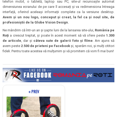
telefon mobil, o tabletă, laptop sau PC, site-ul recunoaște automat
dimensiunea ecranului de pe care îl accesați și va redimensiona întreaga
interfață, oferind aceleași informații complete ca la versiune desktop.
Avem și un nou logo, conceput și creat, la fel ca și noul site, de
profesioniștii de la Globe Vision Design.
Ne mândrim că într-un an și șapte luni de la lansarea site-ului,
România pe
Roți
a crescut treptat, și poate în acest moment să vă ofere peste
1.300
de articole
, dar și
câteva sute de galerii foto și filme
. Am ajuns să
avem peste
2.500 de prieteni pe Facebook
și, sperăm noi, și mulți cititori
fideli. Pentru toate acestea vă mulțumim și vă promitem că vom fi mai buni!
« PREV