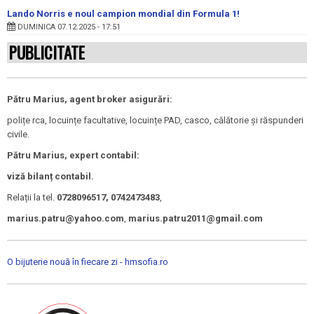
Lando Norris e noul campion mondial din Formula 1!
DUMINICA 07.12.2025 - 17:51
PUBLICITATE
Pătru Marius, agent broker asigurări:
polițe rca, locuințe facultative, locuințe PAD, casco, călătorie și răspunderi
civile.
Pătru Marius, expert contabil:
viză bilanț contabil.
Relații la tel.
0728096517, 0742473483
,
marius.patru@yahoo.com
,
marius.patru2011@gmail.com
O bijuterie nouă în fiecare zi - hmsofia.ro