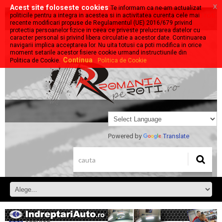
x
Acest site foloseste cookies
Te informam ca ne-am actualizat
Stiri, evenimente, prezentari despre tot ce se deplaseaza pe roti:
politicile pentru a integra in acestea si in activitatea curenta cele mai
recente modificari propuse de Regulamentul (UE) 2016/679 privind
auto - moto - velo
protectia persoanelor fizice in ceea ce priveste prelucrarea datelor cu
caracter personal si privind libera circulatie a acestor date. Continuarea
navigarii implica acceptarea lor. Nu uita totusi ca poti modifica in orice
moment setarile acestor fisiere cookie urmand instructiunile din
Continua
Politica de Cookie.
Politica de Cookie
Powered by
Translate