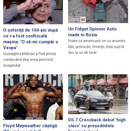
Un Fidget Spinner Auto
O şoferiță de 104 ani după
made in Rusia
ce i-a fost confiscată
Poate că americanii vin cu anumite
maşina: "O să-mi cumpăr o
idei, provocări, invenţii, însă ruşii le
Vespa"
duc la un alt nivel
Giuseppina Molinari a fost prinsă
conducând deşi avea permisul
suspendat
DS 7 Crossback debut 'high
Floyd Mayweather câștigă
class' cu preşedintele