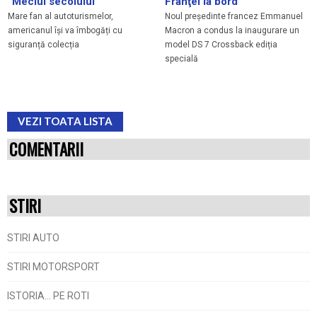
“Meciul secolului”
Franţei la bord
Mare fan al autoturismelor,
Noul președinte francez Emmanuel
americanul își va îmbogăți cu
Macron a condus la inaugurare un
siguranță colecția
model DS 7 Crossback ediția
specială
VEZI TOATA LISTA
COMENTARII
STIRI
STIRI AUTO
STIRI MOTORSPORT
ISTORIA... PE ROTI