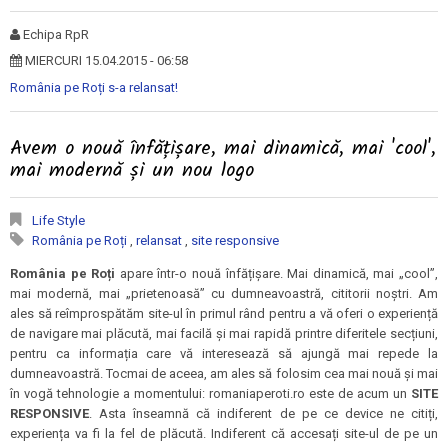
Echipa RpR
MIERCURI 15.04.2015 - 06:58
România pe Roți s-a relansat!
Avem o nouă înfățișare, mai dinamică, mai 'cool',
mai modernă și un nou logo
Life Style
România pe Roți
,
relansat
,
site responsive
România pe Roți
apare într-o nouă înfățișare. Mai dinamică, mai „cool”,
mai modernă, mai „prietenoasă” cu dumneavoastră, cititorii noștri. Am
ales să reîmprospătăm site-ul în primul rând pentru a vă oferi o experiență
de navigare mai plăcută, mai facilă și mai rapidă printre diferitele secțiuni,
pentru ca informația care vă interesează să ajungă mai repede la
dumneavoastră. Tocmai de aceea, am ales să folosim cea mai nouă și mai
în vogă tehnologie a momentului: romaniaperoti.ro este de acum un
SITE
RESPONSIVE
. Asta înseamnă că indiferent de pe ce device ne citiți,
experiența va fi la fel de plăcută. Indiferent că accesați site-ul de pe un