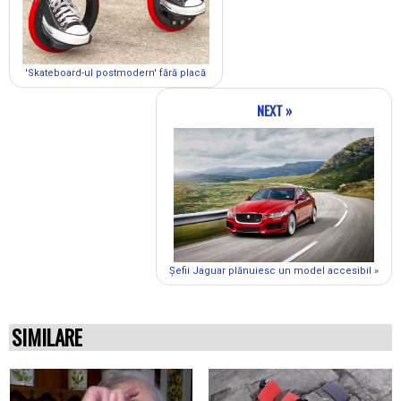
'Skateboard-ul postmodern' fără placă
NEXT »
Șefii Jaguar plănuiesc un model accesibil »
SIMILARE