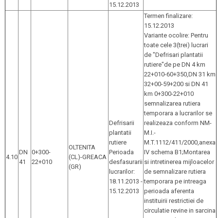
15.12.2013
Termen finalizare:
15.12.2013
Variante ocolire: Pentru
toate cele 3(trei) lucrari
de "Defrisari plantatii
rutiere"de pe DN 4 km
22+010-60+350,DN 31 km
32+00-59+200 si DN 41
km 0+300-22+010
semnalizarea rutiera
temporara a lucrarilor se
Defrisarii
realizeaza conform NM-
plantatii
M.I.-
rutiere
M.T.1112/411/2000,anexa
OLTENITA
DN
0+300-
Perioada
IV schema B1;Montarea
4.10
(CL)-GREACA
41
22+010
desfasurarii
si intretinerea mijloacelor
(GR)
lucrarilor:
de semnalizare rutiera
18.11.2013 -
temporara pe intreaga
15.12.2013
perioada aferenta
instituirii restrictiei de
circulatie revine in sarcina