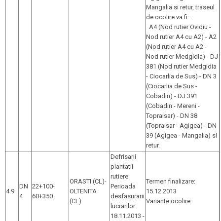
Mangalia si retur, traseul
de ocolire va fi :
A4 (Nod rutier Ovidiu -
Nod rutier A4 cu A2) - A2
(Nod rutier A4 cu A2 -
Nod rutier Medgidia) - DJ
381 (Nod rutier Medgidia
- Ciocarlia de Sus) - DN 3
(Ciocarlia de Sus -
Cobadin) - DJ 391
(Cobadin - Mereni -
Topraisar) - DN 38
(Topraisar - Agigea) - DN
39 (Agigea - Mangalia) si
retur.
Defrisarii
plantatii
rutiere
ORASTI (CL)-
Termen finalizare:
DN
22+100-
Perioada
4.9
OLTENITA
15.12.2013
4
60+350
desfasurarii
(CL)
Variante ocolire:
lucrarilor:
18.11.2013 -