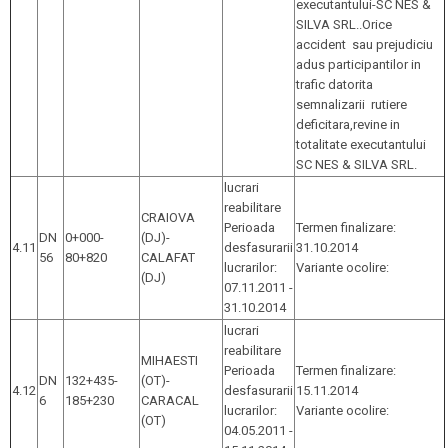
executantului-SC NES &
SILVA SRL..Orice
accident sau prejudiciu
adus participantilor in
trafic datorita
semnalizarii rutiere
deficitara,revine in
totalitate executantului
SC NES & SILVA SRL.
lucrari
reabilitare
CRAIOVA
Perioada
Termen finalizare:
DN
0+000-
(DJ)-
4.11
desfasurarii
31.10.2014
56
80+820
CALAFAT
lucrarilor:
Variante ocolire:
(DJ)
07.11.2011 -
31.10.2014
lucrari
reabilitare
MIHAESTI
Perioada
Termen finalizare:
DN
132+435-
(OT)-
4.12
desfasurarii
15.11.2014
6
185+230
CARACAL
lucrarilor:
Variante ocolire:
(OT)
04.05.2011 -