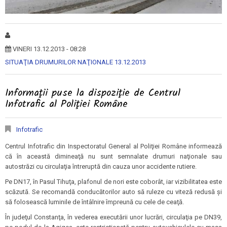
VINERI 13.12.2013 - 08:28
SITUAŢIA DRUMURILOR NAŢIONALE 13.12.2013
Informaţii puse la dispoziţie de Centrul
Infotrafic al Poliţiei Române
Infotrafic
Centrul Infotrafic din Inspectoratul General al Poliţiei Române informează
că în această dimineaţă nu sunt semnalate drumuri naţionale sau
autostrăzi cu circulaţia întreruptă din cauza unor accidente rutiere.
Pe DN17, în Pasul Tihuţa, plafonul de nori este coborât, iar vizibilitatea este
scăzută. Se recomandă conducătorilor auto să ruleze cu viteză redusă şi
să folosească luminile de întâlnire împreună cu cele de ceaţă.
În judeţul Constanţa, în vederea executării unor lucrări, circulaţia pe DN39,