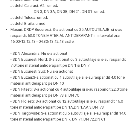
Judetul Calarasi: A2 : umed;
DN 3, DN 3A, DN 3B, DN 21. DN 31- umed.
Judetul Tulcea: umed;
Judetul Braila: umed.
Masuri: DRDP Bucuresti: S-a actionat cu 25 AUTOUTILAJE si s-au
raspandit 63.0 TONE MATERIAL ANTIDERAPANT in intervalul orar
16:00/12.12.13 - 04:30/13.12.13 astfel:
- SDN Alexandria: Nu s-a actionat
- SDN Bucuresti Nord: S-a actionat cu 3 autoutilaje si s-au raspandit
7.0 tone material antiderapant pe DN 1 si DN 7
- SDN Bucuresti Sud: Nu s-a actionat
- SDN Buzau:S-a actionat cu 1 autoutilaje si s-au raspandit 4.0 tone
material antiderapant pe DN 10
- SDN Pitesti: S-a actionat cu 4 autoutilaje si s-au raspandit 22.0 tone
material antiderapant pe DN 73 si DN 7C
- SDN Ploiesti: S-a actionat cu 12 autoutilaje si s-au raspandit 16.0
tone material antiderapant pe DN 1A,DN 1,AA 3,DN 73
- SDN Targoviste: S-a actionat cu 5 autoutilaje si s-au raspandit 14.0
tone material antiderapant pe DN 7, DN 71,DN 72,DN 61