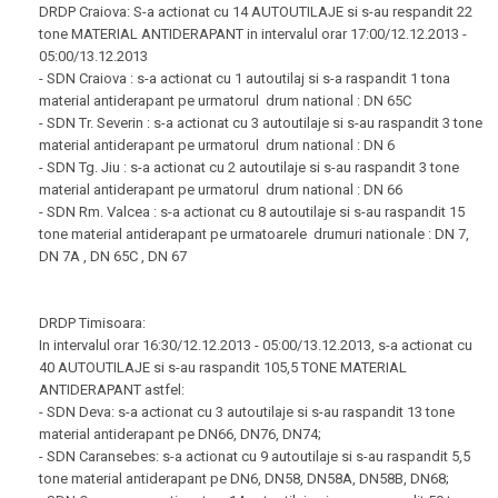
DRDP Craiova: S-a actionat cu 14 AUTOUTILAJE si s-au respandit 22
tone MATERIAL ANTIDERAPANT in intervalul orar 17:00/12.12.2013 -
05:00/13.12.2013
- SDN Craiova : s-a actionat cu 1 autoutilaj si s-a raspandit 1 tona
material antiderapant pe urmatorul drum national : DN 65C
- SDN Tr. Severin : s-a actionat cu 3 autoutilaje si s-au raspandit 3 tone
material antiderapant pe urmatorul drum national : DN 6
- SDN Tg. Jiu : s-a actionat cu 2 autoutilaje si s-au raspandit 3 tone
material antiderapant pe urmatorul drum national : DN 66
- SDN Rm. Valcea : s-a actionat cu 8 autoutilaje si s-au raspandit 15
tone material antiderapant pe urmatoarele drumuri nationale : DN 7,
DN 7A , DN 65C , DN 67
DRDP Timisoara:
In intervalul orar 16:30/12.12.2013 - 05:00/13.12.2013, s-a actionat cu
40 AUTOUTILAJE si s-au raspandit 105,5 TONE MATERIAL
ANTIDERAPANT astfel:
- SDN Deva: s-a actionat cu 3 autoutilaje si s-au raspandit 13 tone
material antiderapant pe DN66, DN76, DN74;
- SDN Caransebes: s-a actionat cu 9 autoutilaje si s-au raspandit 5,5
tone material antiderapant pe DN6, DN58, DN58A, DN58B, DN68;