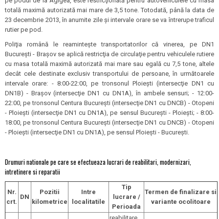
pe podul de la Agigea, este restricţionată pentru autovehiculele cu masa
totală maximă autorizată mai mare de 3,5 tone. Totodată, până la data de
23 decembrie 2013, în anumite zile şi intervale orare se va întrerupe traficul
rutier pe pod.
Poliţia română le reaminteşte transportatorilor că vinerea, pe DN1
Bucureşti - Braşov se aplică restricţia de circulaţie pentru vehiculele rutiere
cu masa totală maximă autorizată mai mare sau egală cu 7,5 tone, altele
decât cele destinate exclusiv transportului de persoane, în următoarele
intervale orare: - 8:00-22:00, pe tronsonul Ploieşti (intersecţie DN1 cu
DN1B) - Braşov (intersecţie DN1 cu DN1A), în ambele sensuri; - 12:00-
22:00, pe tronsonul Centura Bucureşti (intersecţie DN1 cu DNCB) - Otopeni
- Ploieşti (intersecţie DN1 cu DN1A), pe sensul Bucureşti - Ploieşti; - 8:00-
18:00, pe tronsonul Centura Bucureşti (intersecţie DN1 cu DNCB) - Otopeni
- Ploieşti (intersecţie DN1 cu DN1A), pe sensul Ploieşti - Bucureşti.
Drumuri nationale pe care se efectueaza lucrari de reabilitari, modernizari,
intretinere si reparatii
Tip
Nr.
Pozitii
Intre
Termen de finalizare si
DN
lucrare /
crt.
kilometrice
localitatile
variante ocolitoare
Perioada
reabilitare