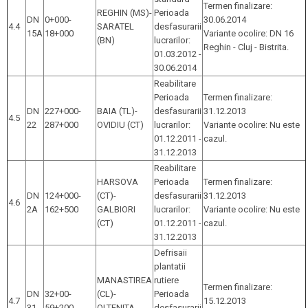
Termen finalizare:
REGHIN (MS)-
Perioada
DN
0+000-
30.06.2014
4.4
SARATEL
desfasurarii
15A
18+000
Variante ocolire: DN 16
(BN)
lucrarilor:
Reghin - Cluj - Bistrita.
01.03.2012 -
30.06.2014
Reabilitare
Perioada
Termen finalizare:
DN
227+000-
BAIA (TL)-
desfasurarii
31.12.2013
4.5
22
287+000
OVIDIU (CT)
lucrarilor:
Variante ocolire: Nu este
01.12.2011 -
cazul.
31.12.2013
Reabilitare
HARSOVA
Perioada
Termen finalizare:
DN
124+000-
(CT)-
desfasurarii
31.12.2013
4.6
2A
162+500
GALBIORI
lucrarilor:
Variante ocolire: Nu este
(CT)
01.12.2011 -
cazul.
31.12.2013
Defrisaii
plantatii
MANASTIREA
rutiere
Termen finalizare:
DN
32+00-
(CL)-
Perioada
4.7
15.12.2013
31
59+200
OLTENITA
desfasurarii