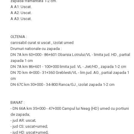
zapada framantata 1-2 cm.
A A1: Uscat.
A A2: Uscat.
A A3: Uscat.
OLTENIA :
carosabil curat si uscat , izolat umed
Drumuri nationale cu zapada :
DN 7A km 63+000 - 86+601 Obarsia Lotrului/VL - limita jud. HD , partial
zapada 1 cm
DN 7A km 86+601 - 100+000 limita jud. VL - Jiet/HD , zapada 1-2 cm
DN 7D km 4+000 - 31+360 Greblesti/VL - lim.jud. AG , partial zapada 1
cm
DN 67C km 30+000 - 34-800 Ranca/GJ , izolat zapada 1-2 cm
BANAT :
- DN 66A km 35+000 - 47+000 Campul lui Neag (HD) umed cu portiuni
de zapada;
- jud AR: uscat;
- jud CS: uscat+umed;
- jud HD: uscat+umed;