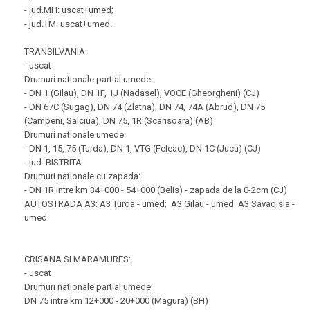
- jud.MH: uscat+umed;
- jud.TM: uscat+umed.
TRANSILVANIA:
- uscat
Drumuri nationale partial umede:
- DN 1 (Gilau), DN 1F, 1J (Nadasel), VOCE (Gheorgheni) (CJ)
- DN 67C (Sugag), DN 74 (Zlatna), DN 74, 74A (Abrud), DN 75
(Campeni, Salciua), DN 75, 1R (Scarisoara) (AB)
Drumuri nationale umede:
- DN 1, 15, 75 (Turda), DN 1, VTG (Feleac), DN 1C (Jucu) (CJ)
- jud. BISTRITA
Drumuri nationale cu zapada:
- DN 1R intre km 34+000 - 54+000 (Belis) - zapada de la 0-2cm (CJ)
AUTOSTRADA A3: A3 Turda - umed; A3 Gilau - umed A3 Savadisla -
umed
CRISANA SI MARAMURES:
- uscat
Drumuri nationale partial umede:
DN 75 intre km 12+000 - 20+000 (Magura) (BH)