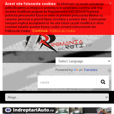
x
Acest site foloseste cookies
Te informam ca ne-am actualizat
Stiri, evenimente, prezentari despre tot ce se deplaseaza pe roti:
politicile pentru a integra in acestea si in activitatea curenta cele mai
recente modificari propuse de Regulamentul (UE) 2016/679 privind
auto - moto - velo
protectia persoanelor fizice in ceea ce priveste prelucrarea datelor cu
caracter personal si privind libera circulatie a acestor date. Continuarea
navigarii implica acceptarea lor. Nu uita totusi ca poti modifica in orice
moment setarile acestor fisiere cookie urmand instructiunile din
Continua
Politica de Cookie.
Politica de Cookie
Powered by
Translate