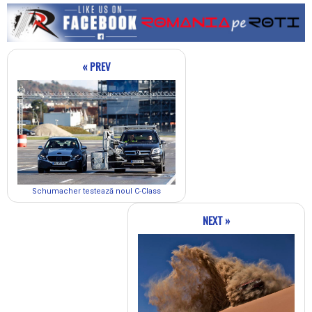
« PREV
Schumacher testează noul C-Class
NEXT »