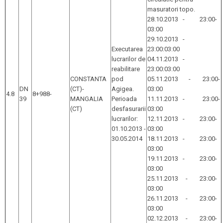
masuratori topo.
28.10.2013 - 23:00-
03:00
29.10.2013 -
Executarea
23:00:03:00
lucrarilor de
04.11.2013 -
reabilitare
23:00:03:00
CONSTANTA
pod
05.11.2013 - 23:00-
DN
(CT)-
Agigea.
03:00
4.8
8+988-
39
MANGALIA
Perioada
11.11.2013 - 23:00-
(CT)
desfasurarii
03:00
lucrarilor:
12.11.2013 - 23:00-
01.10.2013 -
03:00
30.05.2014
18.11.2013 - 23:00-
03:00
19.11.2013 - 23:00-
03:00
25.11.2013 - 23:00-
03:00
26.11.2013 - 23:00-
03:00
02.12.2013 - 23:00-