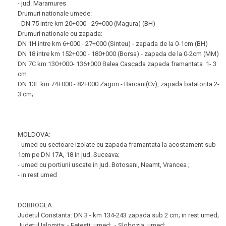
- jud. Maramures
Drumuri nationale umede:
- DN 75 intre km 20+000 - 29+000 (Magura) (BH)
Drumuri nationale cu zapada:
DN 1H intre km 6+000 - 27+000 (Sinteu) - zapada de la 0-1cm (BH)
DN 18 intre km 152+000 - 180+000 (Borsa) - zapada de la 0-2cm (MM)
DN 7C km 130+000- 136+000 Balea Cascada zapada framantata 1- 3
cm
DN 13E km 74+000 - 82+000 Zagon - Barcani(Cv), zapada batatorita 2-
3 cm;
MOLDOVA:
- umed cu sectoare izolate cu zapada framantata la acostament sub
1cm pe DN 17A, 18 in jud. Suceava;
- umed cu portiuni uscate in jud. Botosani, Neamt, Vrancea ;
- in rest umed
DOBROGEA:
Judetul Constanta: DN 3 - km 134-243 zapada sub 2 cm; in rest umed;
Judetul Ialomita: - Fetesti: umed; - Slobozia: umed;