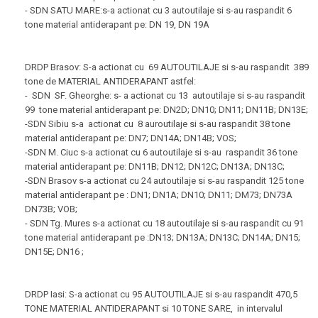
- SDN SATU MARE:s-a actionat cu 3 autoutilaje si s-au raspandit 6
tone material antiderapant pe: DN 19, DN 19A
DRDP Brasov: S-a actionat cu 69 AUTOUTILAJE si s-au raspandit 389
tone de MATERIAL ANTIDERAPANT astfel:
- SDN SF. Gheorghe: s- a actionat cu 13 autoutilaje si s-au raspandit
99 tone material antiderapant pe: DN2D; DN10; DN11; DN11B; DN13E;
-SDN Sibiu s-a actionat cu 8 auroutilaje si s-au raspandit 38 tone
material antiderapant pe: DN7; DN14A; DN14B; VOS;
-SDN M. Ciuc s-a actionat cu 6 autoutilaje si s-au raspandit 36 tone
material antiderapant pe: DN11B; DN12; DN12C; DN13A; DN13C;
-SDN Brasov s-a actionat cu 24 autoutilaje si s-au raspandit 125 tone
material antiderapant pe : DN1; DN1A; DN10; DN11; DM73; DN73A
DN73B; VOB;
- SDN Tg. Mures s-a actionat cu 18 autoutilaje si s-au raspandit cu 91
tone material antiderapant pe :DN13; DN13A; DN13C; DN14A; DN15;
DN15E; DN16 ;
DRDP Iasi: S-a actionat cu 95 AUTOUTILAJE si s-au raspandit 470,5
TONE MATERIAL ANTIDERAPANT si 10 TONE SARE, in intervalul