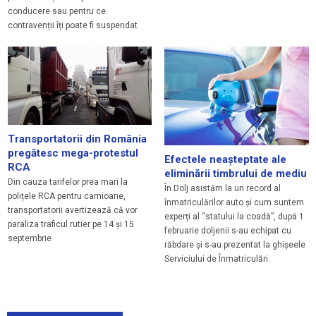
conducere sau pentru ce
contravenții îți poate fi suspendat
Transportatorii din România
pregătesc mega-protestul
Efectele neașteptate ale
RCA
eliminării timbrului de mediu
Din cauza tarifelor prea mari la
În Dolj asistăm la un record al
polițele RCA pentru camioane,
înmatriculărilor auto și cum suntem
transportatorii avertizează că vor
experți al “statului la coadă”, după 1
paraliza traficul rutier pe 14 și 15
februarie doljenii s-au echipat cu
septembrie
răbdare și s-au prezentat la ghișeele
Serviciului de Înmatriculări.