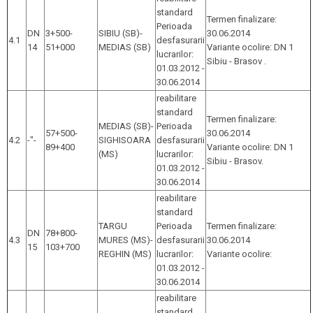
standard
Termen finalizare:
Perioada
DN
3+500-
SIBIU (SB)-
30.06.2014
4.1
desfasurarii
14
51+000
MEDIAS (SB)
Variante ocolire: DN 1
lucrarilor:
Sibiu - Brasov .
01.03.2012 -
30.06.2014
reabilitare
standard
Termen finalizare:
MEDIAS (SB)-
Perioada
57+500-
30.06.2014
4.2
-"-
SIGHISOARA
desfasurarii
89+400
Variante ocolire: DN 1
(MS)
lucrarilor:
Sibiu - Brasov.
01.03.2012 -
30.06.2014
reabilitare
standard
TARGU
Perioada
Termen finalizare:
DN
78+800-
4.3
MURES (MS)-
desfasurarii
30.06.2014
15
103+700
REGHIN (MS)
lucrarilor:
Variante ocolire:
01.03.2012 -
30.06.2014
reabilitare
standard