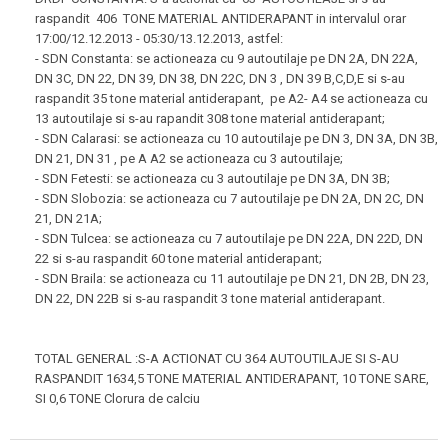
raspandit 406 TONE MATERIAL ANTIDERAPANT in intervalul orar
17:00/12.12.2013 - 05:30/13.12.2013, astfel:
- SDN Constanta: se actioneaza cu 9 autoutilaje pe DN 2A, DN 22A,
DN 3C, DN 22, DN 39, DN 38, DN 22C, DN 3 , DN 39 B,C,D,E si s-au
raspandit 35 tone material antiderapant, pe A2- A4 se actioneaza cu
13 autoutilaje si s-au rapandit 308 tone material antiderapant;
- SDN Calarasi: se actioneaza cu 10 autoutilaje pe DN 3, DN 3A, DN 3B,
DN 21, DN 31 , pe A A2 se actioneaza cu 3 autoutilaje;
- SDN Fetesti: se actioneaza cu 3 autoutilaje pe DN 3A, DN 3B;
- SDN Slobozia: se actioneaza cu 7 autoutilaje pe DN 2A, DN 2C, DN
21, DN 21A;
- SDN Tulcea: se actioneaza cu 7 autoutilaje pe DN 22A, DN 22D, DN
22 si s-au raspandit 60 tone material antiderapant;
- SDN Braila: se actioneaza cu 11 autoutilaje pe DN 21, DN 2B, DN 23,
DN 22, DN 22B si s-au raspandit 3 tone material antiderapant.
TOTAL GENERAL :S-A ACTIONAT CU 364 AUTOUTILAJE SI S-AU
RASPANDIT 1634,5 TONE MATERIAL ANTIDERAPANT, 10 TONE SARE,
SI 0,6 TONE Clorura de calciu