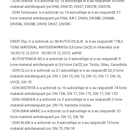
- SDN Orsova: s-a actionat cu 14 autoutilaje si s-au raspandit 50 tone
material antiderapant pe DN6, DN67D, DN57, DN57B, DN57A;
- SDN Timisoara: s-a actionat cu 14 autoutilaje si s-au raspandit 37
tone material antiderapant pe DN6, AA1, DN69, DN58B, DN68A,
DN59A, DN59B, DN59, DN57, DN59C.
DRDP Cluj: S-a actionat cu 58 AUTOUTILAJE si s-au raspandit 178,5
TONE MATERIAL ANTIDERAPANTsi 0,6 tone CaCl2 in intervalul orar
16:30/12.12.2013 - 05:00/13.12.2013, astfel:
- AUTOSTRADA A3:s-a actionat cu 5 autoutilaje si s-au raspandit 9
tone material antiderapant si 0,6 tone CaCl2 pe: Turda, Gilau, Savadisla
- SDN CLUJ:s-a actionat cu 21 autoutilaje si s-au raspandit 62,5 tone
material antiderapant pe: DN 1, DN 15, DN 75, DN 1C, DN 17, DN 16,
VOCE, DN 1R
- SDN BISTRITA:s-a actionat cu 16 autoutilaje si s-au raspandit 74 tone
material antiderapant pe: DN 15A, DN 17, DN 17C, DN 17, DN 17D
- SDN ORADEA:s-a actionat cu 3 autoutilaje si s-au raspandit 2 tone
material antiderapant pe: DN 75, Varianta Oradea
- SDN BAIA MARE:s-a actionat cu 6 autoutilaje si s-au raspandit 10
tone material antiderapant pe: DN 1C, DN 18
- SDN ALBA:s-a actionat cu 4 autoutilaje si s-au raspandit 15 tone
material antiderapant pe: DN 75, DN 1R