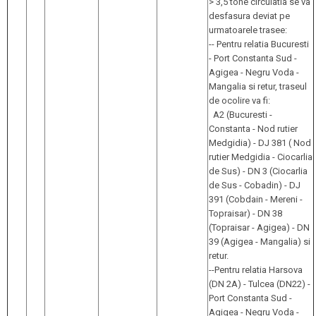
> 3,5 tone circulatia se va
desfasura deviat pe
urmatoarele trasee:
-- Pentru relatia Bucuresti
- Port Constanta Sud -
Agigea - Negru Voda -
Mangalia si retur, traseul
de ocolire va fi:
A2 (Bucuresti -
Constanta - Nod rutier
Medgidia) - DJ 381 ( Nod
rutier Medgidia - Ciocarlia
de Sus) - DN 3 (Ciocarlia
de Sus - Cobadin) - DJ
391 (Cobdain - Mereni -
Topraisar) - DN 38
(Topraisar - Agigea) - DN
39 (Agigea - Mangalia) si
retur.
--Pentru relatia Harsova
(DN 2A) - Tulcea (DN22) -
Port Constanta Sud -
Agigea - Negru Voda -