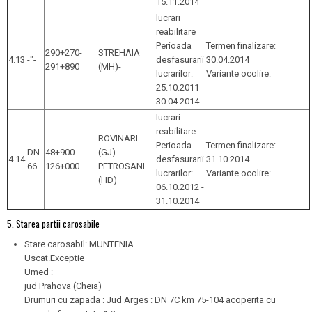
15.11.2014
lucrari
reabilitare
Perioada
Termen finalizare:
290+270-
STREHAIA
4.13
-"-
desfasurarii
30.04.2014
291+890
(MH)-
lucrarilor:
Variante ocolire:
25.10.2011 -
30.04.2014
lucrari
reabilitare
ROVINARI
Perioada
Termen finalizare:
DN
48+900-
(GJ)-
4.14
desfasurarii
31.10.2014
66
126+000
PETROSANI
lucrarilor:
Variante ocolire:
(HD)
06.10.2012 -
31.10.2014
5. Starea partii carosabile
Stare carosabil: MUNTENIA.
Uscat.Exceptie
Umed :
jud Prahova (Cheia)
Drumuri cu zapada : Jud Arges : DN 7C km 75-104 acoperita cu