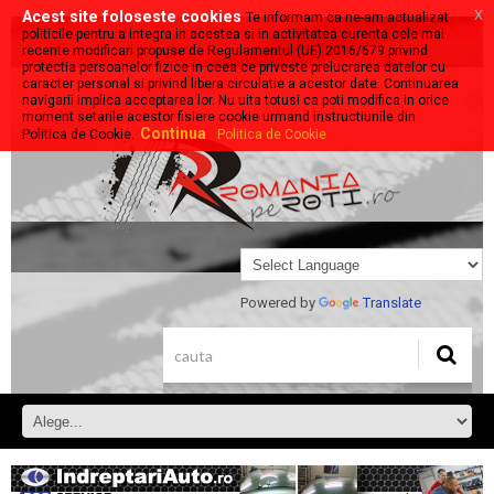
x
Acest site foloseste cookies
Te informam ca ne-am actualizat
Stiri, evenimente, prezentari despre tot ce se deplaseaza pe roti:
politicile pentru a integra in acestea si in activitatea curenta cele mai
recente modificari propuse de Regulamentul (UE) 2016/679 privind
auto - moto - velo
protectia persoanelor fizice in ceea ce priveste prelucrarea datelor cu
caracter personal si privind libera circulatie a acestor date. Continuarea
navigarii implica acceptarea lor. Nu uita totusi ca poti modifica in orice
moment setarile acestor fisiere cookie urmand instructiunile din
Continua
Politica de Cookie.
Politica de Cookie
Powered by
Translate