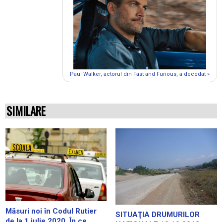
Paul Walker, actorul din Fast and Furious, a decedat »
SIMILARE
Măsuri noi în Codul Rutier
SITUAŢIA DRUMURILOR
de la 1 iulie 2020. În ce