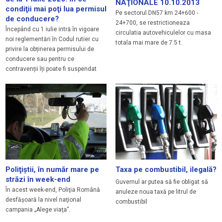
NAŢIONALE 10.10.2013
condiţii mai poţi lua permisul
Pe sectorul DN57 km 24+600 -
de conducere?
24+700, se restrictioneaza
Începând cu 1 iulie intră în vigoare
circulatia autovehiculelor cu masa
noi reglementări în Codul rutier cu
totala mai mare de 7.5 t.
privire la obținerea permisului de
conducere sau pentru ce
contravenții îți poate fi suspendat
Poliţiştii, în număr mare pe
Taxa pe combustibil, ilegală?
străzi în week-end
Guvernul ar putea să fie obligat să
În acest week-end, Poliţia Română
anuleze noua taxă pe litrul de
desfăşoară la nivel naţional
combustibil
campania „Alege viaţa”.