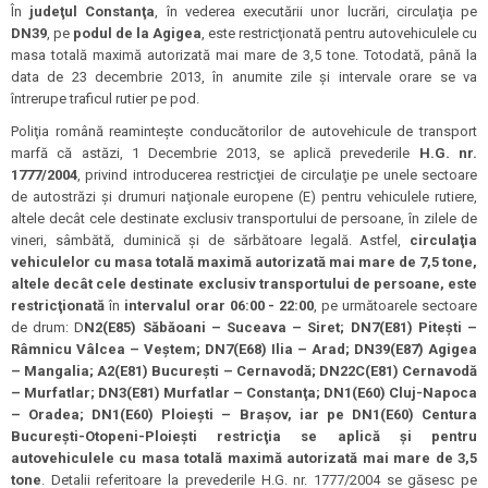
În
judeţul Constanţa
, în vederea executării unor lucrări, circulaţia pe
DN39
, pe
podul de la Agigea
, este restricţionată pentru autovehiculele cu
masa totală maximă autorizată mai mare de 3,5 tone. Totodată, până la
data de 23 decembrie 2013, în anumite zile şi intervale orare se va
întrerupe traficul rutier pe pod.
Poliţia română reaminteşte conducătorilor de autovehicule de transport
marfă că astăzi, 1 Decembrie 2013, se aplică prevederile
H.G. nr.
1777/2004
, privind introducerea restricţiei de circulaţie pe unele sectoare
de autostrăzi şi drumuri naţionale europene (E) pentru vehiculele rutiere,
altele decât cele destinate exclusiv transportului de persoane, în zilele de
vineri, sâmbătă, duminică şi de sărbătoare legală. Astfel,
circulaţia
vehiculelor cu masa totală maximă autorizată mai mare de 7,5 tone,
altele decât cele destinate exclusiv transportului de persoane, este
restricţionată
în
intervalul orar 06:00 - 22:00
, pe următoarele sectoare
de drum: D
N2(E85) Săbăoani – Suceava – Siret; DN7(E81) Piteşti –
Râmnicu Vâlcea – Veştem; DN7(E68) Ilia – Arad; DN39(E87) Agigea
– Mangalia; A2(E81) Bucureşti – Cernavodă; DN22C(E81) Cernavodă
– Murfatlar; DN3(E81) Murfatlar – Constanţa; DN1(E60) Cluj-Napoca
– Oradea; DN1(E60) Ploieşti – Braşov, iar pe DN1(E60) Centura
Bucureşti-Otopeni-Ploieşti restricţia se aplică şi pentru
autovehiculele cu masa totală maximă autorizată mai mare de 3,5
tone
. Detalii referitoare la prevederile H.G. nr. 1777/2004 se găsesc pe