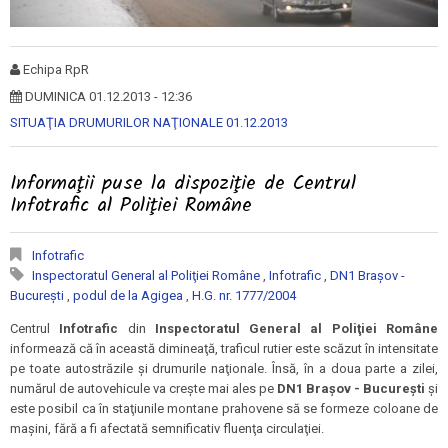
Echipa RpR
DUMINICA 01.12.2013 - 12:36
SITUAŢIA DRUMURILOR NAŢIONALE 01.12.2013
Informaţii puse la dispoziţie de Centrul
Infotrafic al Poliţiei Române
Infotrafic
Inspectoratul General al Poliţiei Române
,
Infotrafic
,
DN1 Braşov -
Bucureşti
,
podul de la Agigea
,
H.G. nr. 1777/2004
Centrul
Infotrafic
din
Inspectoratul General al Poliţiei Române
informează că în această dimineaţă, traficul rutier este scăzut în intensitate
pe toate autostrăzile şi drumurile naţionale. Însă, în a doua parte a zilei,
numărul de autovehicule va creşte mai ales pe
DN1 Braşov - Bucureşti
şi
este posibil ca în staţiunile montane prahovene să se formeze coloane de
maşini, fără a fi afectată semnificativ fluenţa circulaţiei.