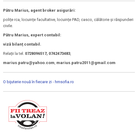
Pătru Marius, agent broker asigurări:
polițe rca, locuințe facultative, locuințe PAD, casco, călătorie și răspunderi
civile.
Pătru Marius, expert contabil:
viză bilanț contabil.
Relații la tel.
0728096517, 0742473483
,
marius.patru@yahoo.com
,
marius.patru2011@gmail.com
O bijuterie nouă în fiecare zi - hmsofia.ro