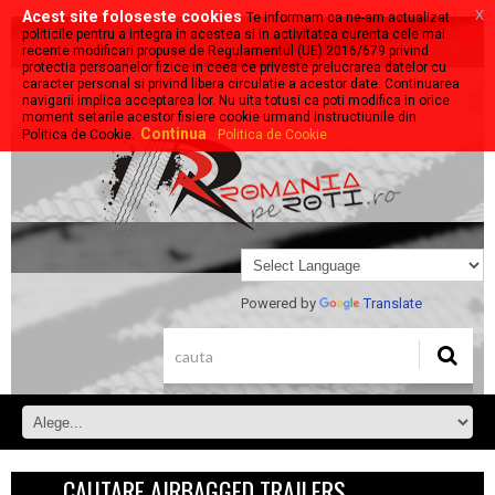
x
Acest site foloseste cookies
Te informam ca ne-am actualizat
Stiri, evenimente, prezentari despre tot ce se deplaseaza pe roti:
politicile pentru a integra in acestea si in activitatea curenta cele mai
recente modificari propuse de Regulamentul (UE) 2016/679 privind
auto - moto - velo
protectia persoanelor fizice in ceea ce priveste prelucrarea datelor cu
caracter personal si privind libera circulatie a acestor date. Continuarea
navigarii implica acceptarea lor. Nu uita totusi ca poti modifica in orice
moment setarile acestor fisiere cookie urmand instructiunile din
Continua
Politica de Cookie.
Politica de Cookie
Powered by
Translate
CAUTARE AIRBAGGED TRAILERS