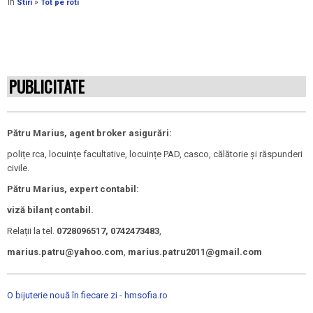
În
»
Stiri
Tot pe roti
PUBLICITATE
Pătru Marius, agent broker asigurări:
polițe rca, locuințe facultative, locuințe PAD, casco, călătorie și răspunderi
civile.
Pătru Marius, expert contabil:
viză bilanț contabil.
Relații la tel.
0728096517, 0742473483
,
marius.patru@yahoo.com
,
marius.patru2011@gmail.com
O bijuterie nouă în fiecare zi - hmsofia.ro