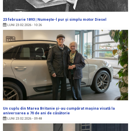
23 februarie 1893 | Numeşte-l pur şi simplu motor Diesel
LUNI 23.02.2026 - 10:26
Un cuplu din Marea Britanie și-au cumpărat mașina visată la
aniversarea a 70 de ani de căsătorie
LUNI 23.02.2026 - 09:48